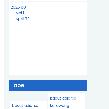
2026
80
Mei
1
April
79
Label
badut adiarsa
badut adiarsa
karawang