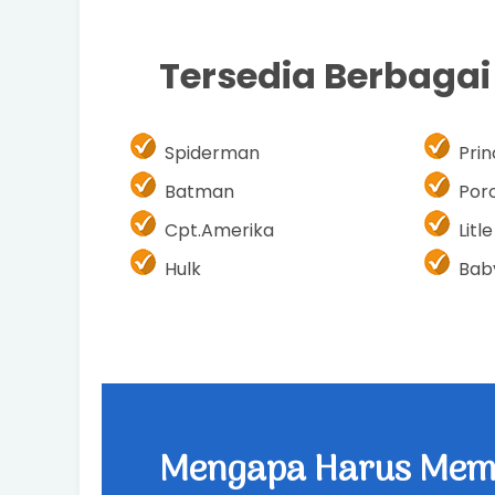
Tersedia Berbaga
Spiderman
Pri
Batman
Por
Cpt.Amerika
Litl
Hulk
Bab
Mengapa Harus Memi