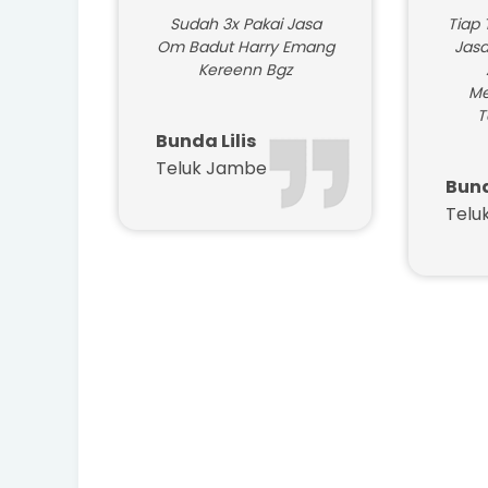
Sudah 3x Pakai Jasa
Tiap 
Om Badut Harry Emang
Jasa
Kereenn Bgz
Me
T
Bunda Lilis
Teluk Jambe
Bun
Telu
Dafta