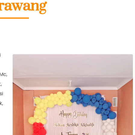
rawang
i
Mc,
,
si
k,