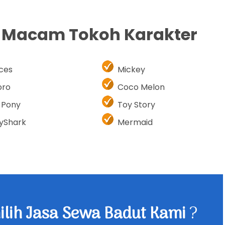
i Macam Tokoh Karakter
nces
Mickey
oro
Coco Melon
e Pony
Toy Story
yShark
Mermaid
lih Jasa Sewa Badut Kami
?