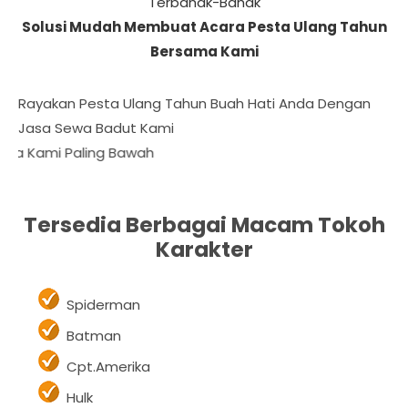
Anak-Anak Sehingga Tercipta Kenyamanan Dan
Membuat Penonton Terhibur Dengan Gelak Tawa
Terbahak-Bahak
Solusi Mudah Membuat Acara Pesta Ulang Tahun
Bersama Kami
Rayakan Pesta Ulang Tahun Buah Hati Anda Dengan
Jasa Sewa Badut Kami Di Bojong Karawang
Da
Tersedia Berbagai Macam Tokoh
Karakter
Spiderman
Batman