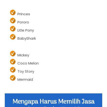
Cpt.Amerika
Hulk
Princes
Pororo
Litle Pony
BabyShark
Mickey
Coco Melon
Toy Story
Mermaid