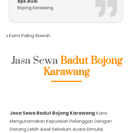
Badutnya Kocak Seru..
Bpk.Budi
Bojong Karawang
Da
Jasa Sewa
Badut Bojong
Karawang