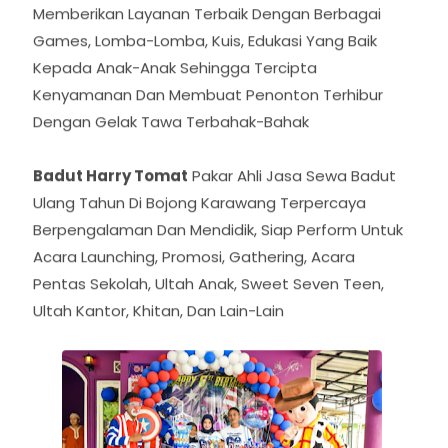
Jasa Sewa Badut Bojong Karawang
Kami
Mengutamakan Kepuasan Pelanggan Dengan
Datang Lebih Awal Sebelum Acara Dimulai,
Memberikan Layanan Terbaik Dengan Berbagai
Games, Lomba-Lomba, Kuis, Edukasi Yang Baik
Kepada Anak-Anak Sehingga Tercipta
Kenyamanan Dan Membuat Penonton Terhibur
Dengan Gelak Tawa Terbahak-Bahak
Badut Harry Tomat
Pakar Ahli Jasa Sewa Badut
Ulang Tahun Di Bojong Karawang Terpercaya
Berpengalaman Dan Mendidik, Siap Perform Untuk
Acara Launching, Promosi, Gathering, Acara
Pentas Sekolah, Ultah Anak, Sweet Seven Teen,
Ultah Kantor, Khitan, Dan Lain-Lain